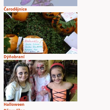
Čarodějnice
Dýňobraní
Halloween