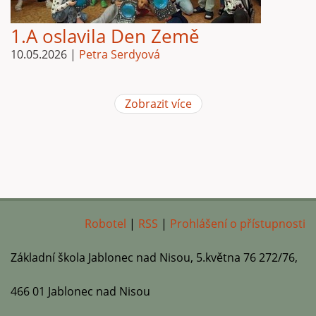
1.A oslavila Den Země
10.05.2026
|
Petra Serdyová
Zobrazit více
Robotel
|
RSS
|
Prohlášení o přístupnosti
Základní škola Jablonec nad Nisou, 5.května 76 272/76,
466 01 Jablonec nad Nisou