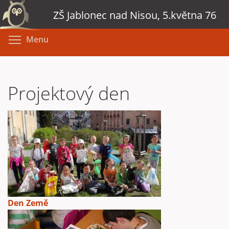
Přejít
ZŠ Jablonec nad Nisou, 5.května 76
k
hlavnímu
Toggle menu visibility
Menu
obsahu
Projektový den
Den Země