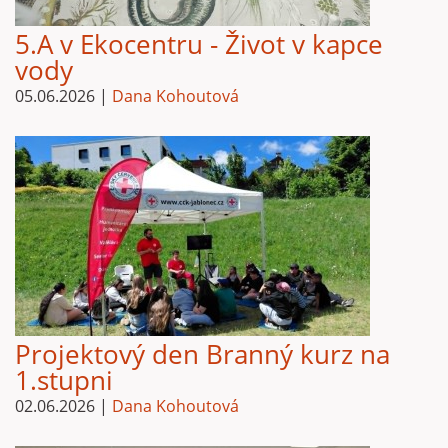
5.A v Ekocentru - Život v kapce
vody
05.06.2026
|
Dana Kohoutová
Projektový den Branný kurz na
1.stupni
02.06.2026
|
Dana Kohoutová