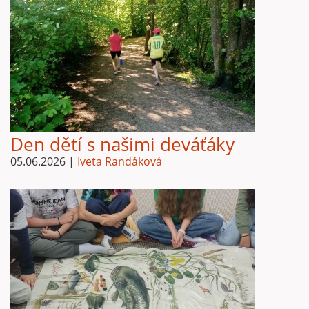
Den dětí s našimi deváťáky
05.06.2026
|
Iveta Randáková