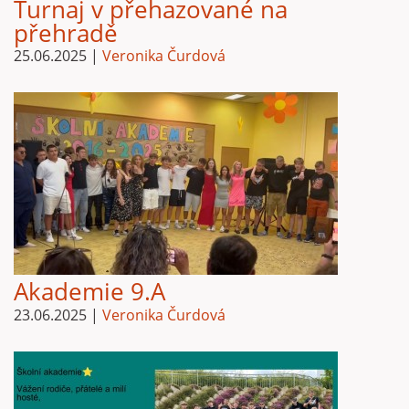
Turnaj v přehazované na
přehradě
25.06.2025
|
Veronika Čurdová
Akademie 9.A
23.06.2025
|
Veronika Čurdová