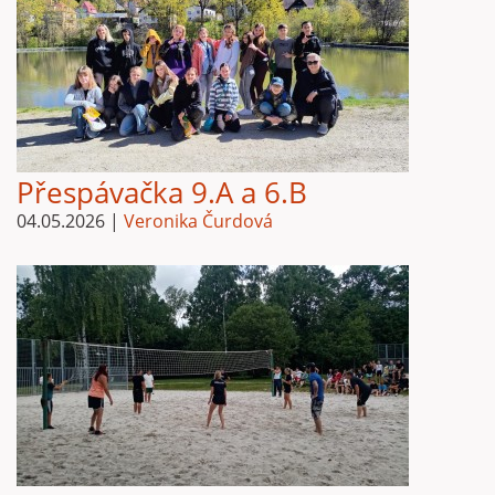
Přespávačka 9.A a 6.B
04.05.2026
|
Veronika Čurdová