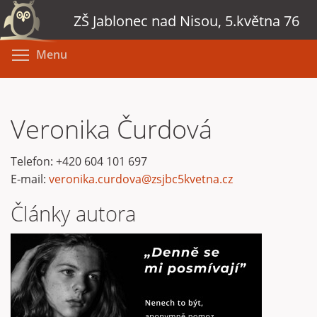
Přejít
ZŠ Jablonec nad Nisou, 5.května 76
k
hlavnímu
Toggle menu visibility
Menu
obsahu
Veronika Čurdová
Telefon:
+420 604 101 697
E-mail:
veronika.curdova@zsjbc5kvetna.cz
Články autora