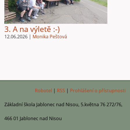
3. A na výletě :-)
12.06.2026
|
Monika Peštová
Robotel
|
RSS
|
Prohlášení o přístupnosti
Základní škola Jablonec nad Nisou, 5.května 76 272/76,
466 01 Jablonec nad Nisou