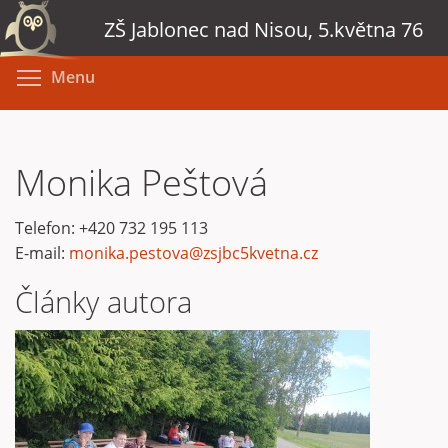
Přejít
ZŠ Jablonec nad Nisou, 5.května 76
k
hlavnímu
Toggle menu visibility
Menu
obsahu
Monika Peštová
Telefon:
+420 732 195 113
E-mail:
monika.pestova@zsjbc5kvetna.cz
Články autora