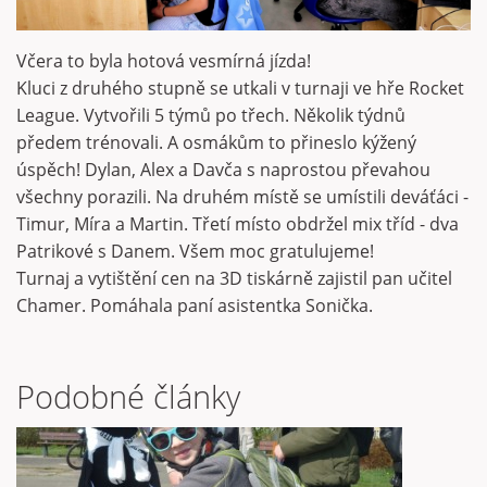
Včera to byla hotová vesmírná jízda!
Kluci z druhého stupně se utkali v turnaji ve hře Rocket
League. Vytvořili 5 týmů po třech. Několik týdnů
předem trénovali. A osmákům to přineslo kýžený
úspěch! Dylan, Alex a Davča s naprostou převahou
všechny porazili. Na druhém místě se umístili deváťáci -
Timur, Míra a Martin. Třetí místo obdržel mix tříd - dva
Patrikové s Danem. Všem moc gratulujeme!
Turnaj a vytištění cen na 3D tiskárně zajistil pan učitel
Chamer. Pomáhala paní asistentka Sonička.
Podobné články