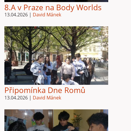
8.A v Praze na Body Worlds
13.04.2026
|
David Mánek
Připomínka Dne Romů
13.04.2026
|
David Mánek