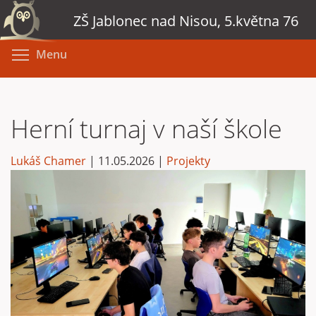
Přejít
ZŠ Jablonec nad Nisou, 5.května 76
k
hlavnímu
Toggle menu visibility
Menu
obsahu
Herní turnaj v naší škole
Lukáš Chamer
|
11.05.2026
|
Projekty