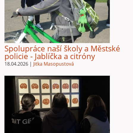
Spolupráce naší školy a Městské
policie - Jablíčka a citróny
18.04.2026
|
Jitka Masopustová