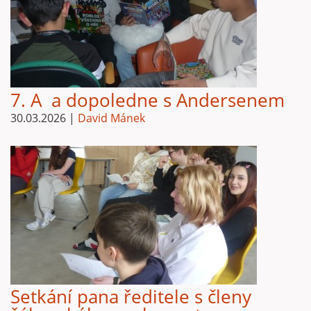
7. A a dopoledne s Andersenem
30.03.2026
|
David Mánek
Setkání pana ředitele s členy