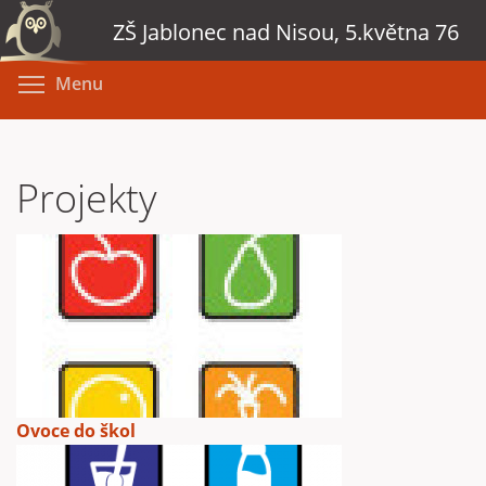
Přejít
ZŠ Jablonec nad Nisou, 5.května 76
k
hlavnímu
Toggle menu visibility
Menu
obsahu
Projekty
Ovoce do škol