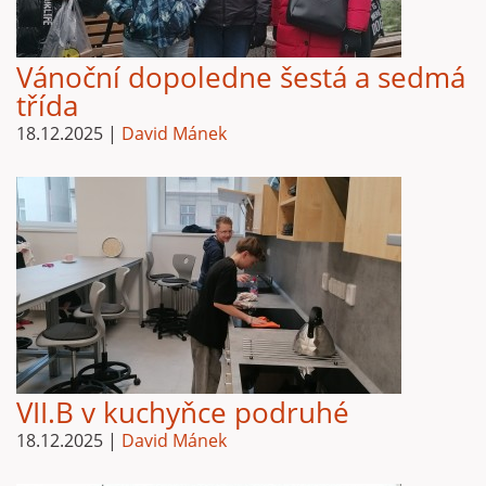
Vánoční dopoledne šestá a sedmá
třída
18.12.2025
|
David Mánek
VII.B v kuchyňce podruhé
18.12.2025
|
David Mánek