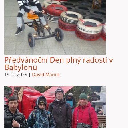
Předvánoční Den plný radosti v
Babylonu
19.12.2025
|
David Mánek