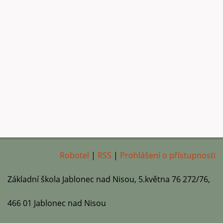
Robotel
|
RSS
|
Prohlášení o přístupnosti
Základní škola Jablonec nad Nisou, 5.května 76 272/76,
466 01 Jablonec nad Nisou