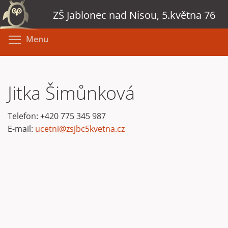
Přejít
ZŠ Jablonec nad Nisou, 5.května 76
k
hlavnímu
Toggle menu visibility
Menu
obsahu
Jitka Šimůnková
Telefon:
+420 775 345 987
E-mail:
ucetni@zsjbc5kvetna.cz