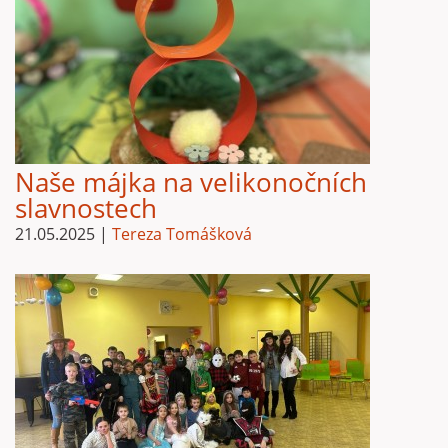
Naše májka na velikonočních
slavnostech
21.05.2025
|
Tereza Tomášková