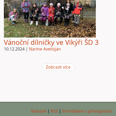
Vánoční dílničky ve Vikýři ŠD 3
10.12.2024
|
Narine Avetisjan
Zobrazit více
Robotel
|
RSS
|
Prohlášení o přístupnosti