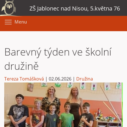
Přejít
ZŠ Jablonec nad Nisou, 5.května 76
k
hlavnímu
Toggle menu visibility
Menu
obsahu
Barevný týden ve školní
družině
Tereza Tomášková
|
02.06.2026
|
Družina